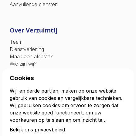
Aanvullende diensten
Over Verzuimtij
Team
Dienstverlening
Maak een afspraak
Wie zijn wij?
Cookies
Contact
Mr. F.J.Haarmanweg 16
Wij, en derde partijen, maken op onze website
4538 AR Terneuzen
gebruik van cookies en vergelijkbare technieken.
Tel: 0115 - 712 648
Wij gebruiken cookies om ervoor te zorgen dat
E:
info@verzuimtij.nl
onze website goed functioneert, om uw
voorkeuren op te slaan en om inzicht te
verkrijgen in bezoekersgedrag. Door op
Bekijk ons privacybeleid
‘instellingen beheren’ te klikken, kunt u meer